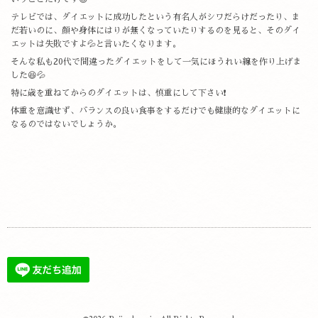
テレビでは、ダイエットに成功したという有名人がシワだらけだったり、ま
だ若いのに、顔や身体にはりが無くなっていたりするのを見ると、そのダイ
エットは失敗ですよ💦と言いたくなります。
そんな私も20代で間違ったダイエットをして一気にほうれい線を作り上げま
した😆💦
特に歳を重ねてからのダイエットは、慎重にして下さい❗
体重を意識せず、バランスの良い食事をするだけでも健康的なダイエットに
なるのではないでしょうか。