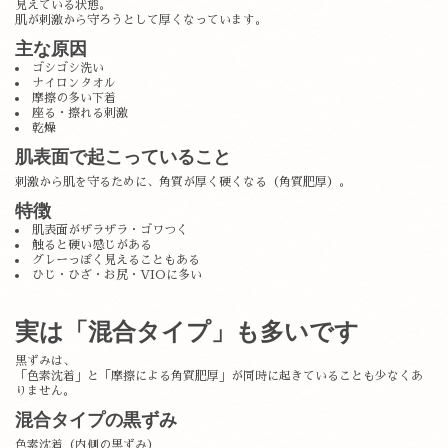
見えている状態。
肌が刺激から守ろうとして厚くなっています。
主な原因
ゴシゴシ洗い
ナイロンタオル
摩擦の多い下着
座る・擦れる刺激
乾燥
肌表面で起こっていること
刺激から肌を守るために、角質が厚く硬くなる（角質肥厚）。
特徴
肌表面がザラザラ・ゴワつく
触ると硬い感じがある
グレーっぽく見えることもある
ひじ・ひざ・お尻・VIOに多い
実は「混合タイプ」も多いです
黒ずみは、
「色素沈着」と「摩擦による角質肥厚」が同時に起きていることも少なくあ
りません。
混合タイプの黒ずみ
色素沈着（内側の黒ずみ）