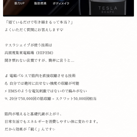
「寝ているだけで引き締まるって本当？」
よくいただく質問にお答えします💡
テスラシェイプが使う技術は
高密度集束電磁場（HIFEM）
聞き慣れない言葉ですが、簡単に言うと…
🔬 電磁パルスで筋肉を直接収縮させる技術
💪 自分では絶対に出せない強度の収縮が可能
⚡ EMSのような電気刺激ではないので痛みがない
🏃 20分で50,000回の筋収縮 = スクワット50,000回相当
筋肉が増えると基礎代謝が上がり、
日常生活でもエネルギーを消費しやすい体に変わります。
だから効果が「続く」んです✨