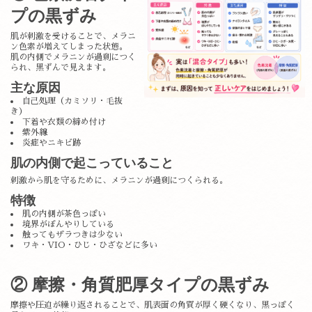
プの黒ずみ
肌が刺激を受けることで、メラニ
ン色素が増えてしまった状態。
肌の内側でメラニンが過剰につく
られ、黒ずんで見えます。
主な原因
自己処理（カミソリ・毛抜
き）
下着や衣類の締め付け
紫外線
炎症やニキビ跡
肌の内側で起こっていること
刺激から肌を守るために、メラニンが過剰につくられる。
特徴
肌の内側が茶色っぽい
境界がぼんやりしている
触ってもザラつきは少ない
ワキ・VIO・ひじ・ひざなどに多い
② 摩擦・角質肥厚タイプの黒ずみ
摩擦や圧迫が繰り返されることで、肌表面の角質が厚く硬くなり、黒っぽく