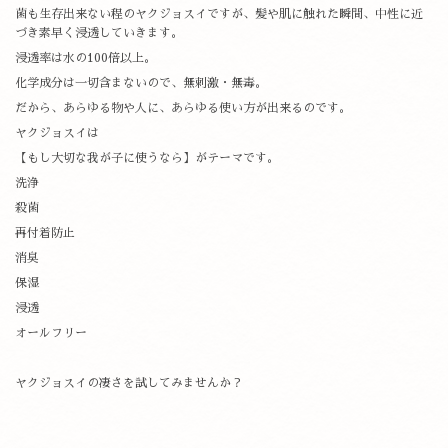
菌も生存出来ない程のヤクジョスイですが、髪や肌に触れた瞬間、中性に近
づき素早く浸透していきます。
浸透率は水の100倍以上。
化学成分は一切含まないので、無刺激・無毒。
だから、あらゆる物や人に、あらゆる使い方が出来るのです。
ヤクジョスイは
【もし大切な我が子に使うなら】がテーマです。
洗浄
殺菌
再付着防止
消臭
保湿
浸透
オールフリー
ヤクジョスイの凄さを試してみませんか？