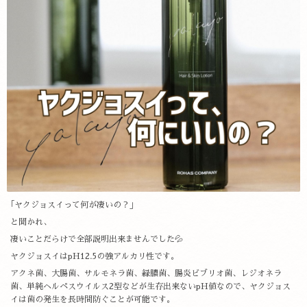
｢ヤクジョスイって何が凄いの？」
と聞かれ、
凄いことだらけで全部説明出来ませんでした💦
ヤクジョスイはpH12.5の強アルカリ性です。
アクネ菌、大腸菌、サルモネラ菌、緑膿菌、腸炎ビブリオ菌、レジオネラ
菌、単純ヘルペスウイルス2型などが生存出来ないpH値なので、ヤクジョス
イは菌の発生を長時間防ぐことが可能です。