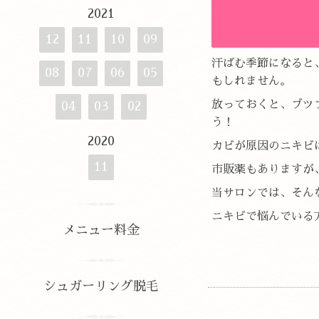
2021
12
11
10
09
汗ばむ季節になると
08
07
06
05
もしれません。
放っておくと、ブツ
04
03
02
う！
2020
カビが原因のニキビ
11
市販薬もありますが
当サロンでは、そん
ニキビで悩んでいる
メニュー料金
シュガーリング脱毛