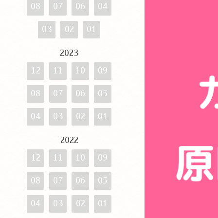
08
07
06
04
03
02
01
2023
12
11
10
09
08
07
06
05
04
03
02
01
2022
12
11
10
09
08
07
06
05
04
03
02
01