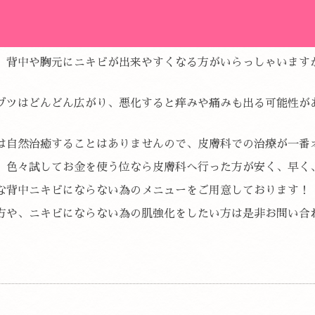
、背中や胸元にニキビが出来やすくなる方がいらっしゃいます
ブツはどんどん広がり、悪化すると痒みや痛みも出る可能性が
は自然治癒することはありませんので、皮膚科での治療が一番
、色々試してお金を使う位なら皮膚科へ行った方が安く、早く、
な背中ニキビにならない為のメニューをご用意しております！
方や、ニキビにならない為の肌強化をしたい方は是非お問い合