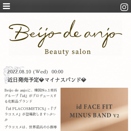
2022.08.10 (Wed) 00:00
近日発売予定💎マイナスバンド💎
Beijo de anjoに、韓国No.1美容
グループ『id』がプロデュースす
る化粧品ブランド
『id PLACOSMETICS』=『プ
ラコスメ』が登場致します✨🎉✨
🎉
プラコスメは、世界最高の小顔専