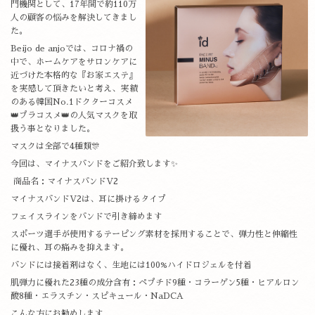
門機関として、17年間で約110万
人の顧客の悩みを解決してきまし
た。
Beijo de anjoでは、コロナ禍の
中で、ホームケアをサロンケアに
近づけた本格的な『お家エステ』
を実感して頂きたいと考え、実績
のある韓国No.1ドクターコスメ
👑プラコスメ👑の人気マスクを取
扱う事となりました。
マスクは全部で4種類🎊
今回は、マイナスバンドをご紹介致します✨
商品名：マイナスバンドV2
マイナスバンドV2は、耳に掛けるタイプ
フェイスラインをバンドで引き締めます
スポーツ選手が使用するテーピング素材を採用することで、弾力性と伸縮性
に優れ、耳の痛みを抑えます。
バンドには接着剤はなく、生地には100%ハイドロジェルを付着
肌弾力に優れた23種の成分含有：ペプチド9種・コラーゲン5種・ヒアルロン
酸8種・エラスチン・スピキュール・NaDCA
こんな方にお勧めします