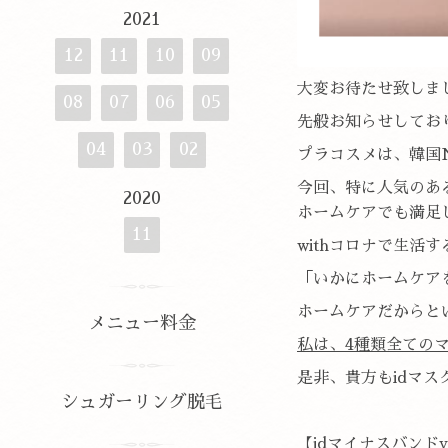
2021
12
11
10
09
大変お待たせ致しまし
08
07
06
05
先般お知らせしており
04
03
02
プラコスメは、韓国N
今回、特に人気のあ
2020
ホームケアでも満足
11
withコロナで生
「いかにホームケア
ホームケアだからと
メニュー料金
私は、4種類全ての
是非、貴方もidマ
シュガーリング脱毛
【idマイナスバンドv2