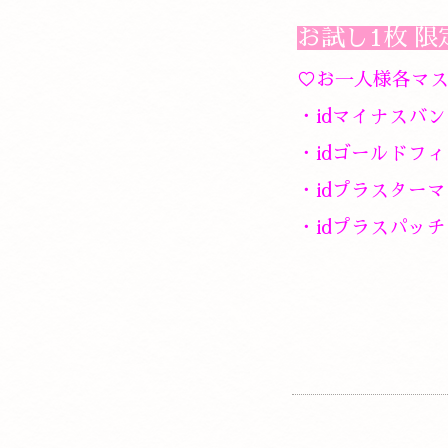
お試し1枚 限
♡お一人様各マス
・idマイナスバンド
・idゴールドフィ
・idプラスターマ
・idプラスパッチ 