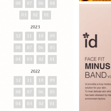
08
07
06
04
03
02
01
2023
12
11
10
09
08
07
06
05
04
03
02
01
2022
12
11
10
09
08
07
06
05
04
03
02
01