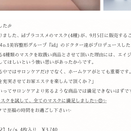
た🎉
ました、idプラコスメのマスク(4種)が、9月5日に販売するこ
o.1美容整形グループ『id』のドクター達がプロデュースした
る4種類のマスクを取扱い商品とさせて頂いた理由には、エイ
してほしいという強い思いがあったからです。
活する中ではサロンケアだけでなく、ホームケアがとても重要です
を充実させてお家エステを楽しんで頂くか？」
いってサロンケアより劣るような商品では満足できないはずで
マスクを試して、全てのマスクに満足しました✨😍✨
スクで至福の時間をお過ごし下さい✨
】1c/s 4枚入り ¥3,740