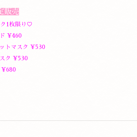
定販売
ク1枚限り♡
 ¥460
ットマスク ¥530
スク ¥530
¥680