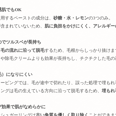
肌でもOK
使用するペーストの成分は、
砂糖・水・レモン
の3つのみ。
が含まれていないため、
肌に負担をかけにくく、アレルギー
のでツルスベが長持ち
、
毛の流れに沿って脱毛
するため、毛根からしっかり抜けま
リや除毛クリームよりも効果が長持ちし、チクチクした毛の
毛）になりにくい
ェービングでは、毛が途中で切れたり、誤った処理で埋もれ
リングは毛の生えている方向に沿って脱毛するため、
埋もれ
グ効果で肌がなめらかに
、シュガーリングは
古い角質を優しく取り除く
ことができま