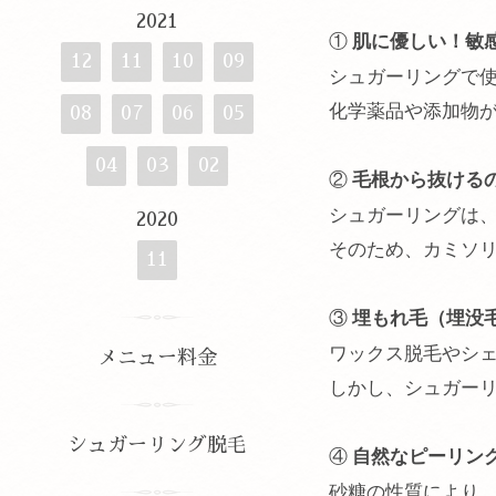
2021
①
肌に優しい！敏感
12
11
10
09
シュガーリングで
化学薬品や添加物
08
07
06
05
04
03
02
②
毛根から抜ける
シュガーリングは
2020
そのため、カミソ
11
③
埋もれ毛（埋没
ワックス脱毛やシ
メニュー料金
しかし、シュガー
シュガーリング脱毛
④
自然なピーリン
砂糖の性質により