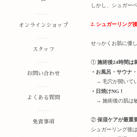
ー
しかし、シュガーペ
2. シュガーリン
オンラインショップ
せっかくお肌に優
スタッフ
①
施術後24時間は
•
お風呂・サウナ・
お問い合わせ
→ 毛穴が開いて
•
日焼けNG！
よくある質問
→ 施術後の肌は
②
保湿ケアが最重
免責事項
シュガーリング後