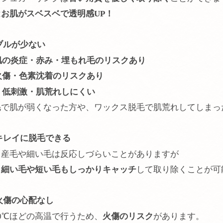
は
お肌がスベスベで透明感UP！
ブルが少ない
 肌の炎症・赤み・埋もれ毛のリスクあり
 火傷・色素沈着のリスクあり
→ 低刺激・肌荒れしにくい
毛で肌が弱くなった方や、ワックス脱毛で肌荒れしてしまっ
キレイに脱毛できる
、産毛や細い毛は反応しづらいことがありますが
ら
細い毛や短い毛もしっかりキャッチ
して取り除くことが可
火傷の心配なし
0℃ほどの高温で行うため、
火傷のリスク
があります。