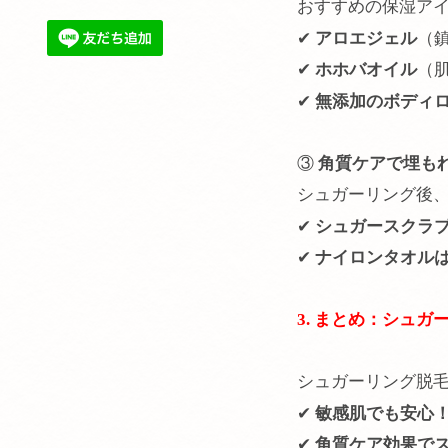
おすすめの保湿ア
✔
アロエジェル
（
✔
ホホバオイル
（
✔
無添加のボディ
③
角質ケアで埋も
シュガーリング後、
✔
シュガースクラブ
✔
ナイロンタオルは
3
. まとめ：シュ
シュガーリング脱
✔
敏感肌でも安心
✔
角質ケア効果で