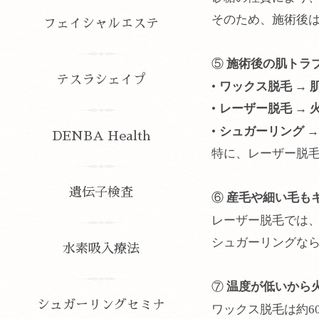
そのため、施術後
フェイシャルエステ
⑤
施術後の肌トラ
テスラシェイプ
•
ワックス脱毛 →
•
レーザー脱毛 →
•
シュガーリング 
DENBA Health
特に、レーザー脱
遺伝子検査
⑥
産毛や細い毛も
レーザー脱毛では
シュガーリングな
水素吸入療法
⑦
温度が低いから
シュガーリングセミナ
ワックス脱毛は約6