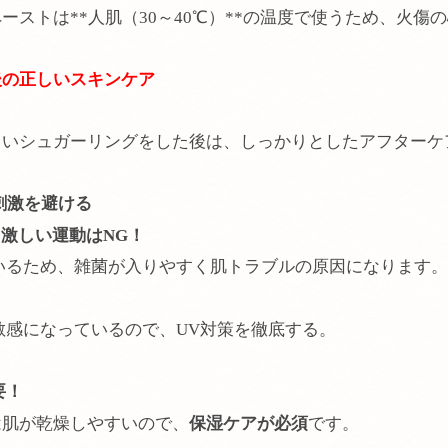
ーストは**人肌（30～40℃）**の温度で使うため、火傷
グ後の正しいスキンケア
しいシュガーリングをした後は、しっかりとしたアフターケ
刺激を避ける
激しい運動はNG！
いるため、雑菌が入りやすく肌トラブルの原因になります。
敏感になっているので、UV対策を徹底する。
要！
は肌が乾燥しやすいので、
保湿ケアが必須
です。