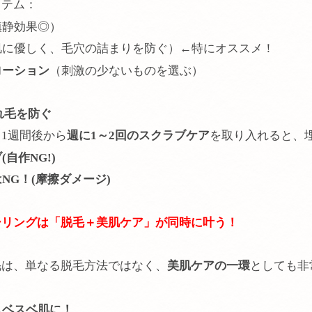
イテム：
鎮静効果◎）
肌に優しく、毛穴の詰まりを防ぐ）←特にオススメ！
ローション
（刺激の少ないものを選ぶ）
れ毛を防ぐ
1週間後から
週に1～2回のスクラブケア
を取り入れると、
(
自作NG!)
NG！(
摩擦ダメージ)
ガーリングは「脱毛＋美肌ケア」が同時に叶う！
毛は、単なる脱毛方法ではなく、
美肌ケアの一環
としても非
！
スベスベ肌に！