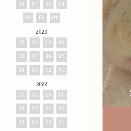
08
07
06
04
03
02
01
2023
12
11
10
09
08
07
06
05
04
03
02
01
2022
12
11
10
09
08
07
06
05
04
03
02
01