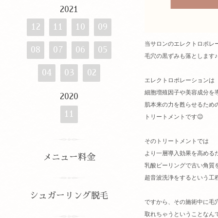
2021
12
11
10
09
当サロンのエレクトロポレ
08
07
06
05
毛穴の黒ずみも落とします♪
04
03
02
エレクトロポレーションは
細胞増殖因子や美容成分を
2020
肌本来の力を甦らせるため
11
トリートメントです😉
そのトリートメントでは
より一層導入効果を高める
メニュー料金
乳酸ピーリングで古い角質
超音波洗浄をするという工
シュガーリング脱毛
ですから、その施術中に毛
取れちゃうということなん