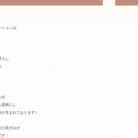
ーションは
導入し
の
ため
を柔軟にし
程が含まれております✨
穴の黒ずみが
です！