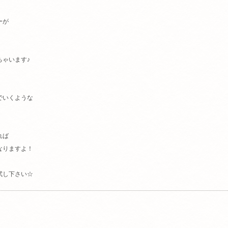
ーが
。
ちゃいます♪
でいくような
れば
なりますよ！
試し下さい☆