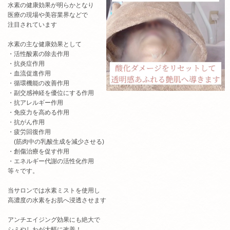
水素の健康効果が明らかとなり
医療の現場や美容業界などで
注目されています
水素の主な健康効果として
・活性酸素の除去作用
・抗炎症作用
・血流促進作用
・循環機能の改善作用
・副交感神経を優位にする作用
・抗アレルギー作用
・免疫力を高める作用
・抗がん作用
・疲労回復作用
(筋肉中の乳酸生成を減少させる)
・創傷治療を促す作用
・エネルギー代謝の活性化作用
等々です。
当サロンでは水素ミストを使用し
高濃度の水素をお肌へ浸透させます
アンチエイジング効果にも絶大で
シミやしわが大幅に改善！